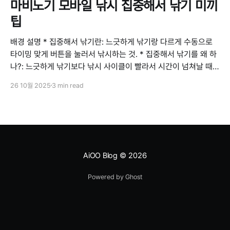
마비노기 모바일 낚시 집중해서 낚기 미끼
팁
배경 설명 * 집중해서 낚기란: 느긋하게 낚기랑 다르게 수동으로
타이밍 맞게 버튼을 눌러서 낚시하는 것. * 집중해서 낚기를 왜 하
나?: 느긋하게 낚기보다 낚시 사이클이 빨라서 시간이 넘쳐날 때
하면 낚시 레벨을 보다 빠르게 올릴 수 있음. * 미끼란: 낚시할 때
26 10월 2025
3 min read
요리 가능한 물고기가 나올 확률을 높여줌. * 미끼를 왜 쓰나?: 요
리 재료를 수급할 수도
AiOO Blog
© 2026
Powered by Ghost