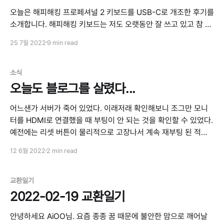
오늘은 해피해킹 프로페셔널 2 키보드를 USB-C로 개조한 후기를
소개합니다. 해피해킹 키보드는 저도 오랫동안 잘 쓰고 있고 참 좋
은 키보드인데요. 딱 하나의 단점을 꼽자면 커넥터로 USB 커넥터
25 7월 2022
9 min read
로 Mini-B 커넥터를 사용한다는 것입니다. 그래서 젠더를 사용하
고 있었는데 아무래도 영 불편해서 이번에 Type C 커넥터로 개조
하는 작업을 진행해보았습니다. ※ 이 작업은 다음 글을 참고하여
소식
진행하였음을
오늘도 블로그를 살렸다...
어느샌가 서버가 죽어 있었다. 이래저래 확인해보니 조그만 모니
터를 HDMI로 연결했을 때 부팅이 안 되는 것을 확인할 수 있었다.
예전에는 리셋 버튼이 물리적으로 고장나서 계속 재부팅 된 적이
있었는데 자꾸 물리적인 문제가 생기니 참 곤란하다. 아무튼 그 때
12 6월 2022
2 min read
문에 블로그는 물론이고 개인정보처리방침 같은 문서도 서빙이 안
되고 있었어서 구글 플레이에서 앱도 내려갔다.
교환일기
2022-02-19 교환일기
안녕하세요 AiOO님. 요즘 종종 꿈 때문에 불안한 맘으로 깨어날