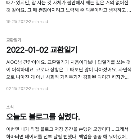
때가 있지만, 잠 자는 것 자체가 불안해서 깨는 일은 거의 없어진
것 같아요. 그 때 괜찮아지려고 노력해 준 덕분이라고 생각하고 고
마워요. 대신 요즘은 잠을 깊게 못 자는 것 같아서 피곤할 때가 많
19 2월 2022
2 min read
아져서 일찍 자 보기도 하고 그러고 있네요. 앱 관리는... 예상하신
교환일기
2022-01-02 교환일기
AiOO님 간만이에요. 교환일기가 처음이다보니 답일기를 쓰는 것
이 어색하네요. 코로나 상황은 그 때보단 많이 나아졌어요. 자연적
으로 나아진 게 아닌 사회적 거리두기가 강화된 덕이긴 하지만요.
점점 더 나아질거라고 기대하고 있어요. 지난번 일기를 쓰고나서
02 1월 2022
2 min read
이후로도 며칠간 계속 불안한 기분으로 깨어나기를 반복했었는데
요, 그것 때문에 잠자리도 편안하게 바꿔 보고, 먹고 있는 것도 바
꾸고, 앉는 자세도
소식
오늘도 블로그를 살렸다.
이번엔 내가 직접 블로그 저장 공간을 손댔던 모양이다... 그래서
하마터면 데이터를 전부 날릴 뻔했다. 백업을 종종 해 둬야겠어...