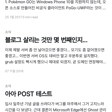
1. Pokémon GO는 Windows Phone 10을 지원하지 않는데, 오
픈 소스로 만들어진 비공식 클라이언트 PoGo-UWP라는 것이 있
다. https://github.com/ST-Apps/PoGo-UWP 2. Pokémon
25 1월 2017
3 min read
GO API를 크랙해서 얻은 API 셋을 C#으로 구현한 Pokemon
Go Rocket API 라이브러리를 사용하는 모양이다.
https://github.com/snaverm/Pokemon-Go-Rocket-API/ 3.
소식
API를 크랙하는 경우 새로운 API가
블로그 살리는 것만 몇 번째인지...
이제 제발 서버 좀 안 날아갔으면 좋겠다... 모기도 좀 없어졌으면
좋겠고... 이번엔 서버 OS도 데비안 말고 우분투로 설치했다.
grub 설정도 빡시게 했으니 제대로 되겠지. 곧 도메인 연장해야
하니까 겸사겸사 SSL도 달면 좋을 것 같다. 그리고 여기에 한 자
07 11월 2016
리 마련해서 오버워치 팟지나 하이라이트 영상이나 올려야지. ㅇ
ㅅㅇ
소식
아아 POST 테스트
입사 일주년 기념 글을 쓰려다가 버그를 마주해서 그거 고치느라
시간을 다 보냈다. 근데 결론이 Microsoft Edge에선 Ghost 관리