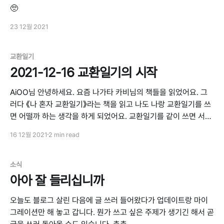
🥺
23 12월 2021
교환일기
2021-12-16 교환일기의 시작
AiOO님 안녕하세요. 요즘 나가타 카비님의 책들을 읽었어요. 그
러다 《나 혼자 교환일기》라는 책을 읽고 나도 나랑 교환일기를 쓰
면 어떨까 하는 생각을 하게 되었어요. 교환일기를 같이 쓰면 서로
좀 더 친해지지 않을까요? 아시다시피 우리는 별로 친하지 않잖아
16 12월 2021
2 min read
요. ㅎㅎ... 나 혼자 교환일기 1『너무 외로워서 레즈비언 업소에 간
리포트』의 나가타 카비가
소식
아아 잘 들리십니까
오늘도 블로그 살린 다음에 글 쓰러 들어왔다가 업데이트랑 마이
그레이션만 해 놓고 갑니다. 뭔가 쓰고 싶은 주제가 생기긴 해서 곧